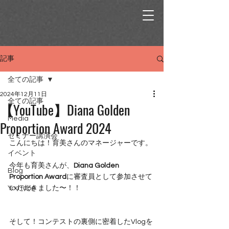
記事
全ての記事
2024年12月11日
全ての記事
【YouTube】Diana Golden
Media
Proportion Award 2024
セミナー講演会
こんにちは！育美さんのマネージャーです。
イベント
今年も育美さんが、
Diana Golden 
Blog
Proportion Award
に審査員として参加させて
YouTube
いただきました〜！！
そして！コンテストの裏側に密着したVlogを