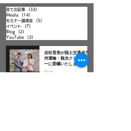
【Youtube】New! 審査員いくみん密
全ての記事
（33）
33件の記事
着
Media
（14）
14件の記事
セミナー講演会
（5）
5件の記事
イベント
（7）
7件の記事
Blog
（2）
2件の記事
YouTube
（3）
3件の記事
吉松育美が国土交通省九
州運輸・観光クリエータ
ーに委嘱いたしました
Blog
第21回 世界観光ガイド連
盟（WFTGA）総会 開会式
MCを務めました
イベント
Miss Charm 2026 日本代表選
考応募スタート