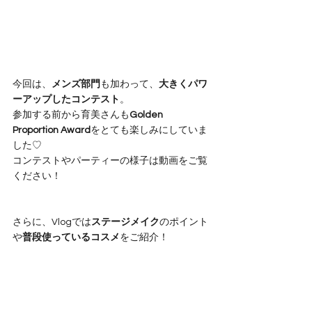
今回は、
メンズ部門
も加わって、
大きくパワ
ーアップしたコンテスト
。
参加する前から育美さんも
Golden 
Proportion Award
をとても楽しみにしていま
した♡
コンテストやパーティーの様子は動画をご覧
ください！
さらに、Vlogでは
ステージメイク
のポイント
や
普段使っているコスメ
をご紹介！